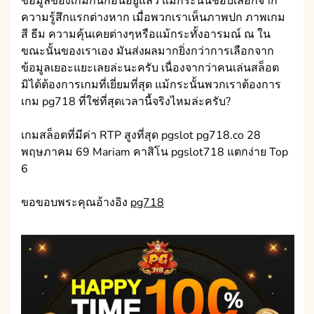
ข้อมูลของเกมกันก่อนอยู่แล้ว แม้กระนั้นชอบเลือกจาก
ความรู้สึกแรกต่างหาก เมื่อพวกเราเห็นภาพปก ภาพเกม
สี ธีม ความคุ้นเคยต่างๆหรือแม้กระทั้งอารมณ์ ณ ใน
ขณะนั้นของเราเอง มันส่งผลมากยิ่งกว่าการเลือกจาก
ข้อมูลเยอะแยะเลยล่ะนะครับ เนื่องจากว่าคนเล่นสล็อต
มิได้ต้องการเกมที่เยี่ยมที่สุด แม้กระนั้นพวกเราต้องการ
เกม pg718 ที่ใช่ที่สุดเวลานี้จริงไหมล่ะครับ?
เกมสล็อตที่มีค่า RTP สูงที่สุด pgslot pg718.co 28
พฤษภาคม 69 Mariam คาสิโน pgslot718 แตกง่าย Top
6
ขอขอบพระคุณอ้างอิง
pg718