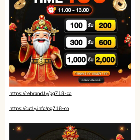
https://rebrand.ly/pg718-co
https://cutly.info/pg718-co