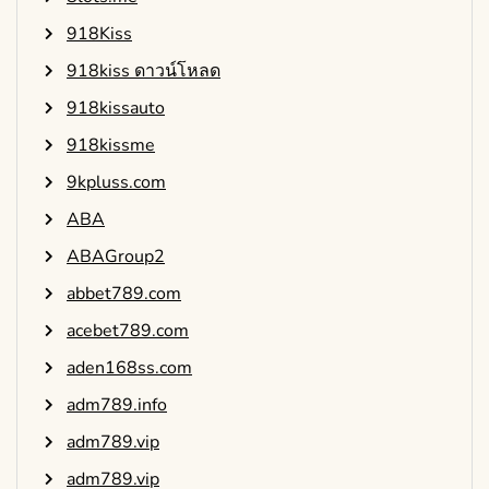
918Kiss
918kiss ดาวน์โหลด
918kissauto
918kissme
9kpluss.com
ABA
ABAGroup2
abbet789.com
acebet789.com
aden168ss.com
adm789.info
adm789.vip
adm789.vip